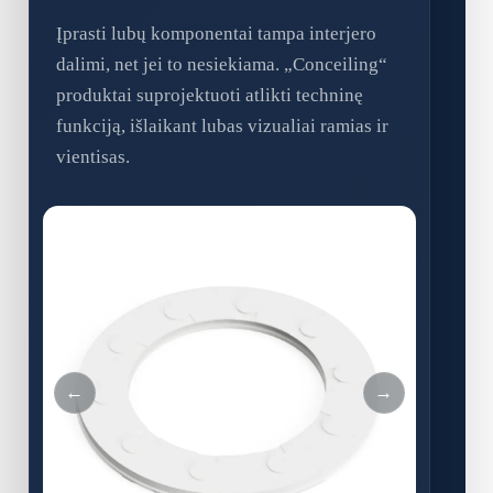
Įprasti lubų komponentai tampa interjero
dalimi, net jei to nesiekiama. „Conceiling“
produktai suprojektuoti atlikti techninę
funkciją, išlaikant lubas vizualiai ramias ir
vientisas.
←
→