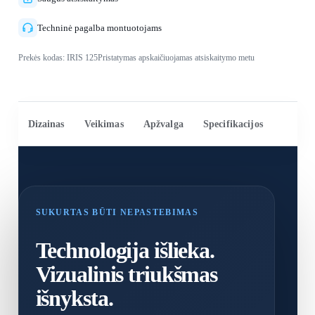
Techninė pagalba montuotojams
Prekės kodas: IRIS 125
Pristatymas apskaičiuojamas atsiskaitymo metu
Dizainas
Veikimas
Apžvalga
Specifikacijos
Montav
SUKURTAS BŪTI NEPASTEBIMAS
Technologija išlieka.
Vizualinis triukšmas
išnyksta.