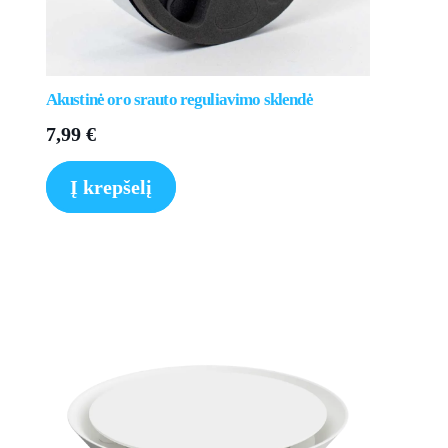
Akustinė oro srauto reguliavimo sklendė
7,99
€
Į krepšelį