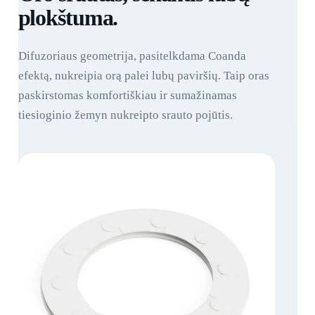
plokštuma.
Difuzoriaus geometrija, pasitelkdama Coanda
efektą, nukreipia orą palei lubų paviršių. Taip oras
paskirstomas komfortiškiau ir sumažinamas
tiesioginio žemyn nukreipto srauto pojūtis.