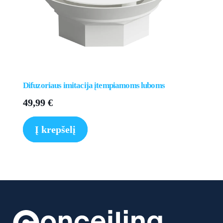
Difuzoriaus imitacija įtempiamoms luboms
49,99
€
Į krepšelį