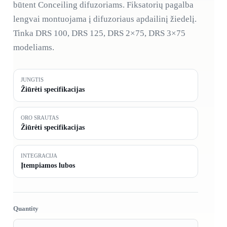
būtent Conceiling difuzoriams. Fiksatorių pagalba
lengvai montuojama į difuzoriaus apdailinį žiedelį.
Tinka DRS 100, DRS 125, DRS 2×75, DRS 3×75
modeliams.
JUNGTIS
Žiūrėti specifikacijas
ORO SRAUTAS
Žiūrėti specifikacijas
INTEGRACIJA
Įtempiamos lubos
produkto