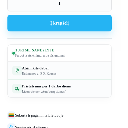
kiekis:
Oro
srauto
Į krepšelį
reguliavimo
sklendė
IRIS
125
TURIME SANDėLYJE
Paruošta atsiėmimui arba išsiuntimui
Atsiimkite dabar
Rudmenos g. 5-3, Kaunas
Pristatymas per 1 darbo dieną
Lietuvoje per „Autobusų siuntas“
Sukurta ir pagaminta Lietuvoje
Saugus atsiskaitymas