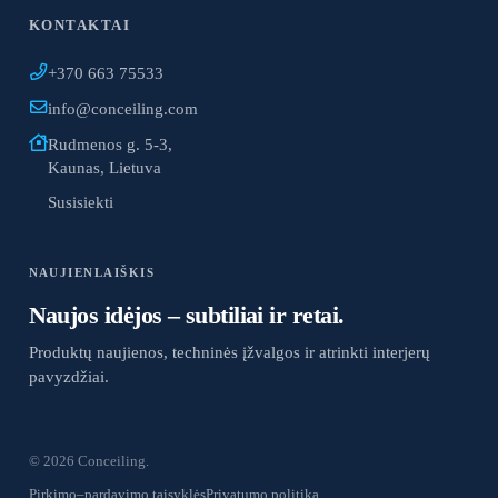
KONTAKTAI
+370 663 75533
info@conceiling.com
Rudmenos g. 5-3,
Kaunas, Lietuva
Susisiekti
NAUJIENLAIŠKIS
Naujos idėjos – subtiliai ir retai.
Produktų naujienos, techninės įžvalgos ir atrinkti interjerų
pavyzdžiai.
© 2026 Conceiling.
Pirkimo–pardavimo taisyklės
Privatumo politika