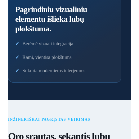
Pagrindiniu vizualiniu
elementu išlieka lubų
plokštuma.
Berėmė vizuali integracija
Rami, vientisa plokštuma
Sukurta moderniems interjerams
INŽINERIŠKAI PAGRĮSTAS VEIKIMAS
Oro srautas, sekantis lubų