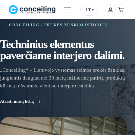
LT
CONCEILING / PREKĖS ŽENKLO ISTORIJA
Techninius elementus
paverčiame interjero dalimi.
„Conceiling“ – Lietuvoje vystomas šeimos prekės ženklas,
jungiantis daugiau nei 30 metų inžinerinę patirtį, produktų
kūrimą ir švaraus, vientiso interjero estetiką.
Atrasti mūsų kelią
↓